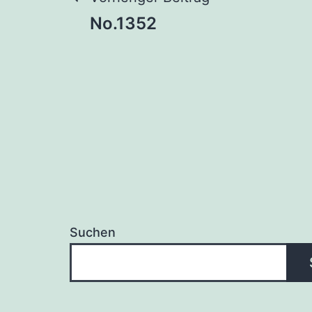
Beitragsnaviga
No.1352
Suchen