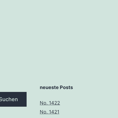
tion
neueste Posts
Suchen
No. 1422
No. 1421